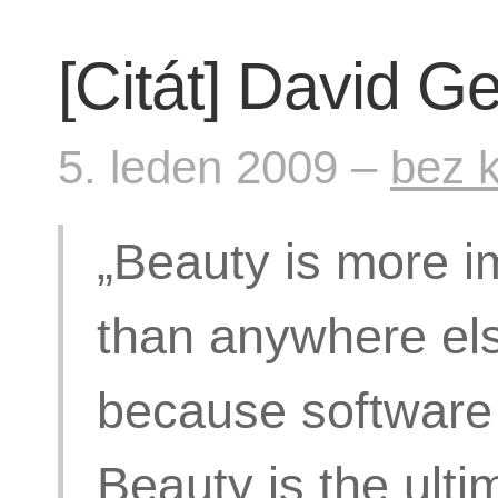
[Citát] David Ge
5. leden 2009 –
bez 
„Beauty is more i
than anywhere els
because software 
Beauty is the ult