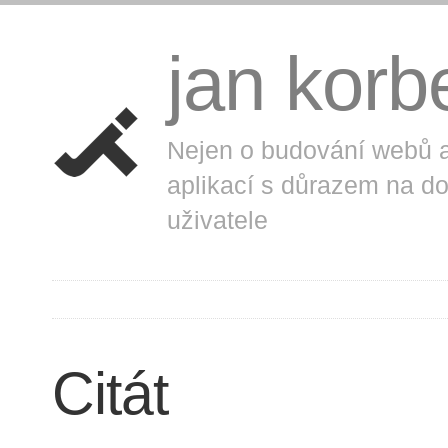
jan korb
RSS blogu
Twitter
Goog
Nejen o budování webů 
aplikací s důrazem na d
uživatele
Citát